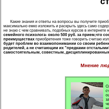
с
Какие знания и ответы на вопросы вы получите приоб
максимально емко изложить и раскрыть здесь само соде
не знаю с чем сравнивать, подобных курсов в интернете 
семейного психолога- около 500 руб. за прием,что с
преимуществах
приобретения тоже говорить считаю изл
будет проблем во взаимопонимании со своим ребен
родителей, а не считающим их "предками отсталым
самостоятельным, совестным, дисциплинированны
Мнение люд
З
О
с
о
з
ч
н