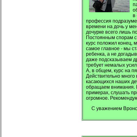
п
о
в
профессия подразумева
времени на дочь у мен
дочурке всего лишь по
Постоянным спорам с 
курс положил конец, 
самое главное - мы с
ребенка, а не догадыв
даже подсказываем д
требует немалых усили
А, в общем, курс на п
Действительно много 
касающихся наших дет
обращаем внимания. И
примерах, слушать пр
огромное. Рекоменду
С уважением В