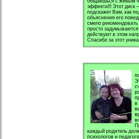
общаешься с живым че
эффекта!!! Этот диск
подскажет Вам, как по
объяснения его повед
смело рекомендовать 
просто задумываются н
действуют в этом нап
Спасибо за этот ун
А
п
Э
с
р
п
в
в
в
в
П
каждый родитель долж
психологов и педагого