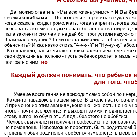
Да, можно ответить: «Мы всю жизнь учимся!»
И Вы буд
своими
ошибками.
Но позвольте спросить, откуда может
когда сказать, когда промолчать, когда запретить, когда 
познавать этот мир он уже начал, бегает по квартире, д
папа заклеили скотчем и не дай бог пропустили какую-то 
Знакомая ситуация? Если не сталкивались – обязательно с
объяснить? И как назло слова "А-я-я-й" и "Ну-ну-ну" абсол
Как правило, папы считают своим вложением в детское в
свои функции выполняю - пусть ребенок растет, а мамы -
но
поиграть с ним,
Каждый должен понимать, что ребенок н
для того, чт
Умение воспитания не приходит само собой по инерции
Какой-то парадокс в нашем мире. В школе нас готовили к
И применение этим знаниям, конечно - же, есть, но не мног
итоге - почти все женятся и выходят замуж, и единственн
этому нигде не обучают... А ведь без этого не обойтись!
Человек выучился и получил профессию, не понравилась 
не поменяешь! Невозможно перестать быть родителем! Вот
степень любви родителей к ребенку измеряется в мере от